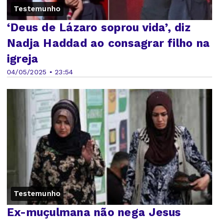
Testemunho
‘Deus de Lázaro soprou vida’, diz
Nadja Haddad ao consagrar filho na
igreja
04/05/2025 • 23:54
Testemunho
Ex-muçulmana não nega Jesus