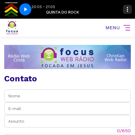
20:05 - 21:05
r God
 ROCK
QUINTA DO ROCK
Christafari - Our God
MENU
Contato
Nome:
E-mail:
Assunto:
Mensagem:
0/650