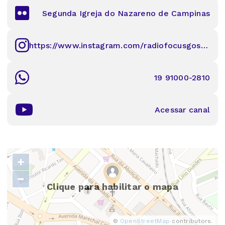
Segunda Igreja do Nazareno de Campinas
https://www.instagram.com/radiofocusgospel/
19 91000-2810
Acessar canal
+
−
Clique para habilitar o mapa
©
OpenStreetMap
contributors.