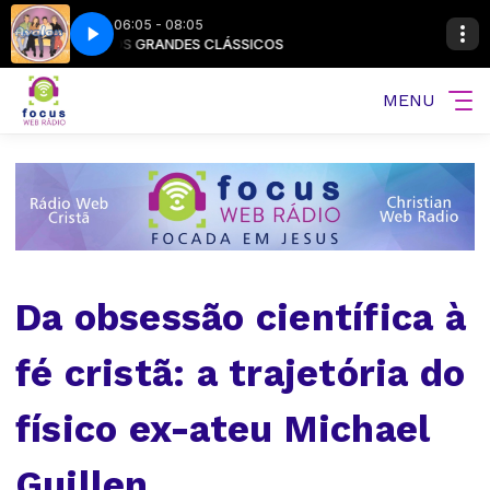
06:05 - 08:05
OS GRANDES CLÁSSICOS
Avalon - A Maze Of Grace
MENU
Da obsessão científica à
fé cristã: a trajetória do
físico ex-ateu Michael
Guillen