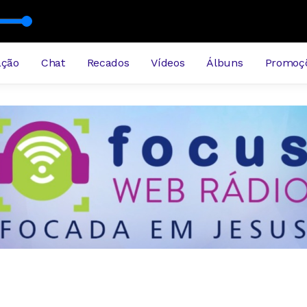
6-bloco3
ação
Chat
Recados
Vídeos
Álbuns
Promoç