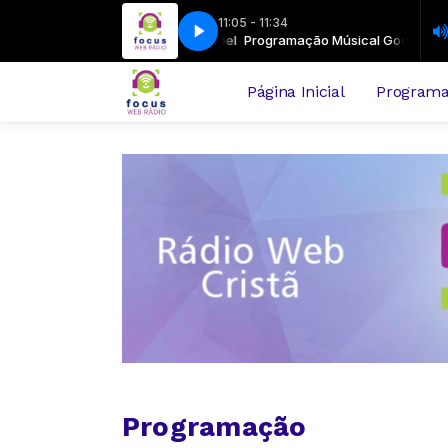
11:05 - 11:34
ada com Louvor - 06-08-2026-bloco3
Programação Músical Gospel
Programação Músical Gospel
Madrugada com Louvor - 06-08
Página Inicial
Program
Programação