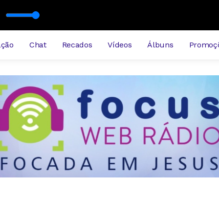
-2026-bloco3
ação
Chat
Recados
Vídeos
Álbuns
Promoç