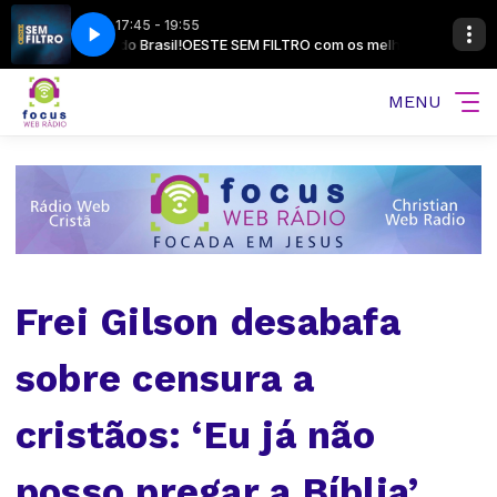
17:45 - 19:55
istas do Brasil!
-2026-bloco3
Madrugada com Louvor - 06-08-2026-bloco3
OESTE SEM FILTRO com os melhores jornalistas e comenta
MENU
Frei Gilson desabafa
sobre censura a
cristãos: ‘Eu já não
posso pregar a Bíblia’