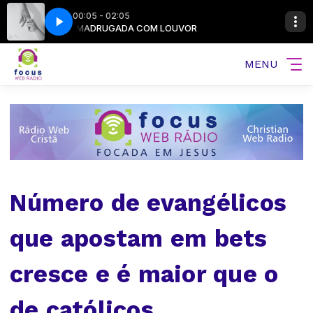
00:05 - 02:05
o
sic
MADRUGADA COM LOUVOR
MËDNA, Lóssios - Ao Teu Lado
Na Sequência com Gospel Music
MENU
Número de evangélicos
que apostam em bets
cresce e é maior que o
de católicos