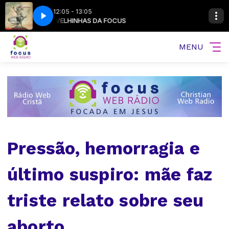
12:05 - 13:05
 Not Dead)
AS VELHINHAS DA FOCUS
Na Sequência com Gospel Music
Daniel Bashta - Like a Lion (God's Not Dead)
MENU
Pressão, hemorragia e
último suspiro: mãe faz
triste relato sobre seu
aborto