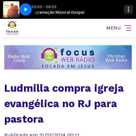
05:05 - 06:05
Programação Músical Gospel
Cacau Siqueira - Ventos
MENU
Ludmilla compra igreja
evangélica no RJ para
pastora
Publicado em 31/01/2024 00:11