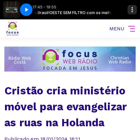
17:45 - 19:55
ristas do Brasil!
igno
Banda Celabrai - Ao que é Digno
OESTE SEM FILTRO com os melhores jornalistas e coment
MENU
Cristão cria ministério
móvel para evangelizar
as ruas na Holanda
Publicado em 18/01/2024 16:11