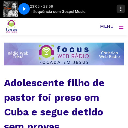
23:05 - 23:59
c
imi2)
Na Sequência com Gospel Music
Alex Zurdo - No Soy Yo (feat. Redimi2)
MENU
Adolescente filho de
pastor foi preso em
Cuba e segue detido
sem provas