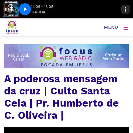
14:05 - 16:05
08-2026-bloco3
DA
NA BATIDA
Madrugada com Louvor - 06-08-2026-bloco3
MENU
A poderosa mensagem
da cruz | Culto Santa
Ceia | Pr. Humberto de
C. Oliveira |