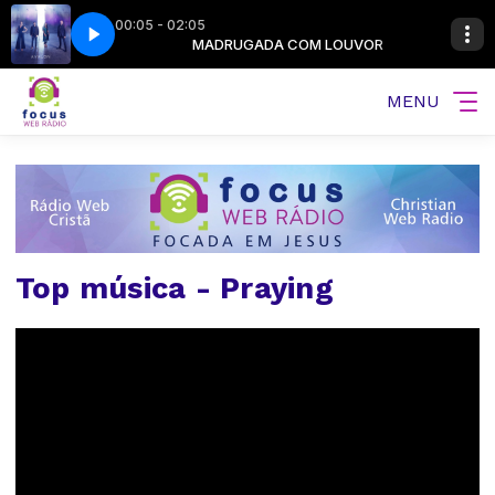
00:05 - 02:05
COM LOUVOR
y Hear
Keeper - Of My Hear
MADRUGADA COM LOUVOR
MENU
Top música - Praying