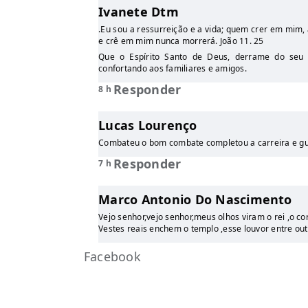
Ivanete Dtm
.Eu sou a ressurreição e a vida; quem crer em mim, 
e crê em mim nunca morrerá. João 11. 25
Que o Espírito Santo de Deus, derrame do seu
confortando aos familiares e amigos.
Responder
8 h
Lucas Lourenço
Combateu o bom combate completou a carreira e gu
Responder
7 h
Marco Antonio Do Nascimento
Vejo senhor,vejo senhor,meus olhos viram o rei ,o c
Vestes reais enchem o templo ,esse louvor entre o
Facebook