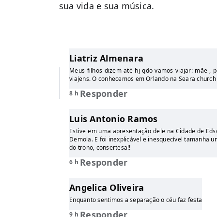
sua vida e sua música.
Liatriz Almenara
Meus filhos dizem até hj qdo vamos viajar: mãe , p
viajens. O conhecemos em Orlando na Seara church
Responder
8 h
Luis Antonio Ramos
Estive em uma apresentação dele na Cidade de Eds
Demola. E foi inexplicável e inesquecível tamanha un
do trono, consertesa!!
Responder
6 h
Angelica Oliveira
Enquanto sentimos a separação o céu faz festa
Responder
9 h