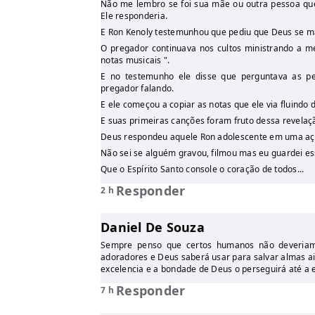
Não me lembro se foi sua mãe ou outra pessoa que
Ele responderia.
E Ron Kenoly testemunhou que pediu que Deus se ma
O pregador continuava nos cultos ministrando a m
notas musicais ".
E no testemunho ele disse que perguntava as p
pregador falando.
E ele começou a copiar as notas que ele via fluindo 
E suas primeiras canções foram fruto dessa revelaçã
Deus respondeu aquele Ron adolescente em uma açã
Não sei se alguém gravou, filmou mas eu guardei e
Que o Espírito Santo console o coração de todos...
Responder
2 h
Daniel De Souza
Sempre penso que certos humanos não deveriam
adoradores e Deus saberá usar para salvar almas ai
excelencia e a bondade de Deus o perseguirá até a 
Responder
7 h