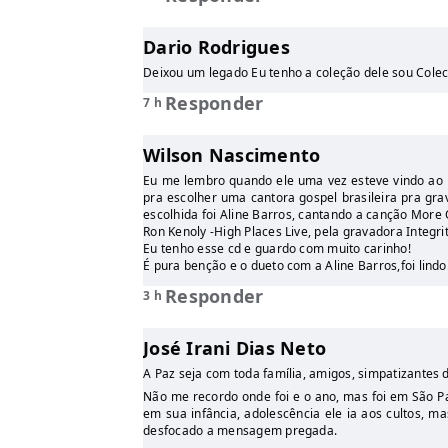
Dario Rodrigues
Deixou um legado Eu tenho a coleção dele sou Cole
Responder
7 h
Wilson Nascimento
Eu me lembro quando ele uma vez esteve vindo ao B
pra escolher uma cantora gospel brasileira pra gr
escolhida foi Aline Barros, cantando a canção More 
Ron Kenoly -High Places Live, pela gravadora Integri
Eu tenho esse cd e guardo com muito carinho!
É pura benção e o dueto com a Aline Barros,foi lindo!
Responder
3 h
José Irani Dias Neto
A Paz seja com toda família, amigos, simpatizantes d
Não me recordo onde foi e o ano, mas foi em São P
em sua infância, adolescência ele ia aos cultos, ma
desfocado a mensagem pregada.