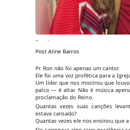
Hoje nos despedimos do Pastor 
gerações e ensinou o mundo a cantar
Post Aline Barros
Pr. Ron não foi apenas um cantor.
Ele foi uma voz profética para a Igrej
Um líder que nos mostrou que louvo
palco — é altar. Não é música apena
proclamação do Reino.
Quantas vezes suas canções leva
estava cansado?
Quantas vezes ele nos ensinou que a 
Ele carregava algo raro: excelência 