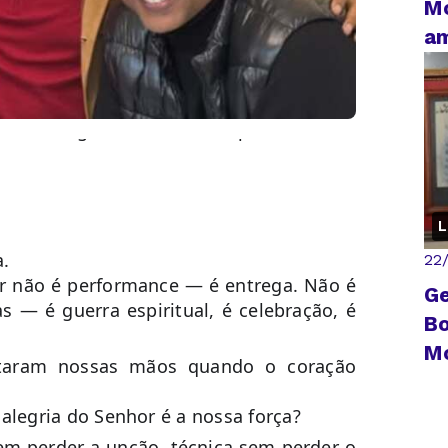
Mo
am
Ron Kenoly, um adorador que marcou
 com alegria, autoridade e paixão.
L
a.
22
r não é performance — é entrega. Não é
Ge
s — é guerra espiritual, é celebração, é
Bo
Mo
ntaram nossas mãos quando o coração
alegria do Senhor é a nossa força?
sem perder a unção, técnica sem perder o