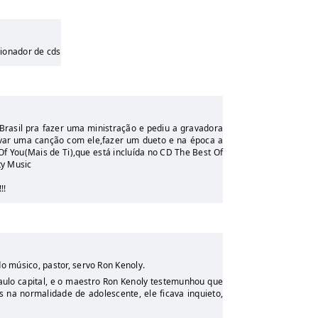
cionador de cds
rasil pra fazer uma ministração e pediu a gravadora
avar uma canção com ele,fazer um dueto e na época a
Of You(Mais de Ti),que está incluída no CD The Best Of
ty Music
!!
o músico, pastor, servo Ron Kenoly.
aulo capital, e o maestro Ron Kenoly testemunhou que
s na normalidade de adolescente, ele ficava inquieto,