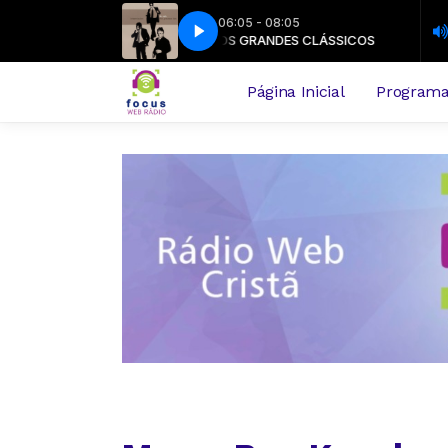
06:05 - 08:05
 GRANDES CLÁSSICOS
 Talk - Consume Me
OS GRANDES CLÁSSICOS
DC Talk - Consume Me
Página Inicial
Program