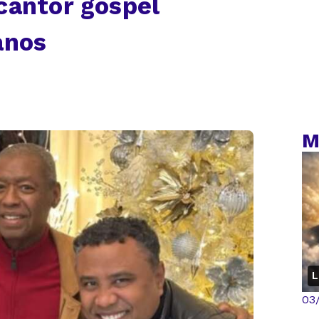
cantor gospel
anos
M
L
03