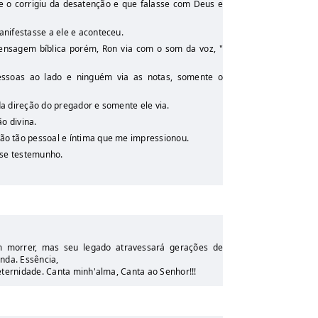
 o corrigiu da desatenção e que falasse com Deus e
nifestasse a ele e aconteceu.
ensagem bíblica porém, Ron via com o som da voz, "
essoas ao lado e ninguém via as notas, somente o
da direção do pregador e somente ele via.
o divina.
o tão pessoal e íntima que me impressionou.
sse testemunho.
 morrer, mas seu legado atravessará gerações de
nda. Essência,
eternidade. Canta minh'alma, Canta ao Senhor!!!