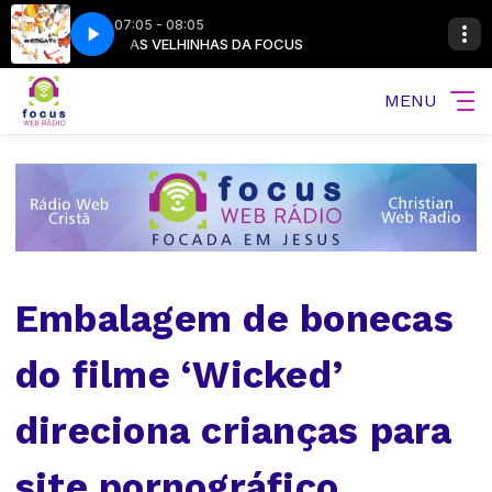
07:05 - 08:05
Resgate - Sete Dias
AS VELHINHAS DA FOCUS
MENU
Embalagem de bonecas
do filme ‘Wicked’
direciona crianças para
site pornográfico